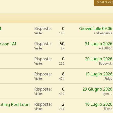
Mostra di 
1
Risposte
0
Giovedì alle 09:06
Visite
148
andreapaiola
 con l’AI
Risposte
50
31 Luglio 2026
Visite
2K
av250866
Risposte
0
20 Luglio 2026
Visite
226
Badowski
Risposte
8
15 Luglio 2026
Visite
474
Ridge
Risposte
0
29 Giugno 2026
Visite
430
bymau
uting Red Loon
Risposte
2
16 Luglio 2026
Visite
714
filixeo