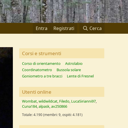
Entra
Registrati
Cerca
Corsi e strumenti
Corso di orientamento
Astrolabio
Coordinatometro
Bussola solare
Goniometro a tre bracci
Lente di Fresnel
Utenti online
Wombat
wildwildcat
Filedo
LucaSirianni97
Cuna184
alpask
av250866
Totale: 4.190 (membri: 9, ospiti: 4.181)