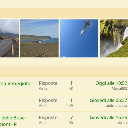
Cima Venegiota
Risposte
1
Oggi alle 10:52
Visite
48
MarciB92
Risposte
1
Giovedì alle 06:37
Visite
149
andreapaiola
. delle Buse -
Risposte
7
Giovedì alle 16:25
Visite
190
alpask
loni - R