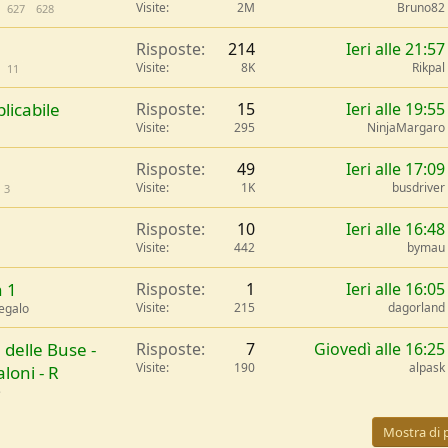
n
Visite
2M
Bruno82
627
628
e
Risposte
214
Ieri alle 21:57
v
Visite
8K
Rikpal
11
i
d
licabile
Risposte
15
Ieri alle 19:55
e
Visite
295
NinjaMargaro
n
z
Risposte
49
Ieri alle 17:09
a
Visite
1K
busdriver
3
Risposte
10
Ieri alle 16:48
Visite
442
bymau
n 1
Risposte
1
Ieri alle 16:05
Visite
215
dagorland
Regalo
. delle Buse -
Risposte
7
Giovedì alle 16:25
Visite
190
alpask
loni - R
e
Mostra di 