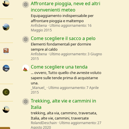
Affrontare pioggia, neve ed altri
Resource icon
inconvenienti meteo
Equipaggiamento indispensabile per
affrontare pioggia e maltempo
Anfisbena
Ultimo aggiornamento:
16
Maggio 2015
Come scegliere il sacco a pelo
Resource icon
Elementi fondamentali per dormire
sempre al caldo
Anfisbena
Ultimo aggiornamento:
3 Giugno
2015
Come scegliere una tenda
... ovvero, Tutto quello che avreste voluto
sapere sulle tende prima di acquistarne
una.
_Manuel_
Ultimo aggiornamento:
7 Aprile
2015
C
Trekking, alte vie e cammini in
Resource icon
Italia
trekking, alta via, cammino, traversata,
Italia, alte vie, cammini, traversate
RolandDeschain
Ultimo aggiornamento:
27
Agosto 2020