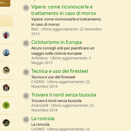
più…
Vipere: come riconoscerle e
Resource icon
trattamento in caso di morso
Vipere: come riconoscerle e trattamento
in caso di morso
Bitis
Ultimo aggiornamento:
22 Novembre
2014
Cicloturismo in Europa
Resource icon
Alcuni consigli utili per pianificare un
viaggio sulle ciclovie europee
Anfisbena
Ultimo aggiornamento:
5
Maggio 2015
Tecnica e uso del firesteel
Resource icon
Tecnica e uso del firesteel
CADMO
Ultimo aggiornamento:
22
Novembre 2014
Trovare il nord senza bussola
Resource icon
Trovare il nord senza bussola
AndreaDB
Ultimo aggiornamento:
22
B
Novembre 2014
La roncola
Resource icon
La roncola
CADMO
Ultimo aggiornamento:
22