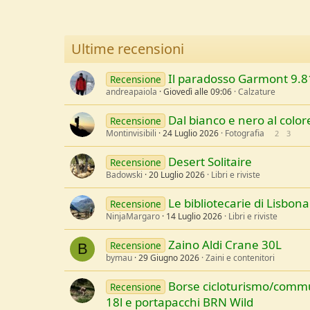
Ultime recensioni
Il paradosso Garmont 9.8
Recensione
andreapaiola
Giovedì alle 09:06
Calzature
Dal bianco e nero al colore
Recensione
Montinvisibili
24 Luglio 2026
Fotografia
2
3
Desert Solitaire
Recensione
Badowski
20 Luglio 2026
Libri e riviste
Le bibliotecarie di Lisbona
Recensione
NinjaMargaro
14 Luglio 2026
Libri e riviste
Zaino Aldi Crane 30L
Recensione
B
bymau
29 Giugno 2026
Zaini e contenitori
Borse cicloturismo/comm
Recensione
18l e portapacchi BRN Wild