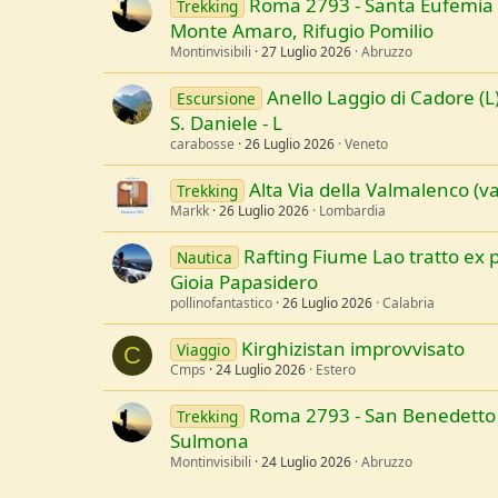
Roma 2793 - Santa Eufemia 
Trekking
Monte Amaro, Rifugio Pomilio
Montinvisibili
27 Luglio 2026
Abruzzo
Anello Laggio di Cadore (L)
Escursione
S. Daniele - L
carabosse
26 Luglio 2026
Veneto
Alta Via della Valmalenco (va
Trekking
Markk
26 Luglio 2026
Lombardia
Rafting Fiume Lao tratto ex 
Nautica
Gioia Papasidero
pollinofantastico
26 Luglio 2026
Calabria
Kirghizistan improvvisato
Viaggio
C
Cmps
24 Luglio 2026
Estero
Roma 2793 - San Benedetto 
Trekking
Sulmona
Montinvisibili
24 Luglio 2026
Abruzzo