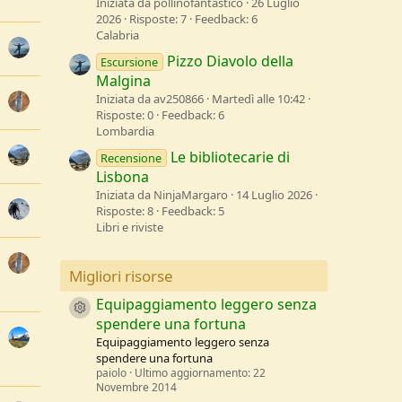
Iniziata da pollinofantastico
26 Luglio
2026
Risposte: 7
Feedback: 6
Calabria
Pizzo Diavolo della
Escursione
Malgina
Iniziata da av250866
Martedì alle 10:42
Risposte: 0
Feedback: 6
Lombardia
Le bibliotecarie di
Recensione
Lisbona
Iniziata da NinjaMargaro
14 Luglio 2026
Risposte: 8
Feedback: 5
Libri e riviste
Migliori risorse
Equipaggiamento leggero senza
Resource icon
spendere una fortuna
Equipaggiamento leggero senza
spendere una fortuna
paiolo
Ultimo aggiornamento:
22
Novembre 2014