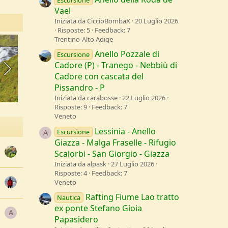
Escursione
Vael
Iniziata da CiccioBombaX
20 Luglio 2026
Risposte: 5
Feedback: 7
Trentino-Alto Adige
Anello Pozzale di
Escursione
Cadore (P) - Tranego - Nebbiù di
Cadore con cascata del
Pissandro - P
Iniziata da carabosse
22 Luglio 2026
Risposte: 9
Feedback: 7
Veneto
Lessinia - Anello
Escursione
A
Giazza - Malga Fraselle - Rifugio
Scalorbi - San Giorgio - Giazza
Iniziata da alpask
27 Luglio 2026
Risposte: 4
Feedback: 7
Veneto
Rafting Fiume Lao tratto
Nautica
ex ponte Stefano Gioia
A
Papasidero