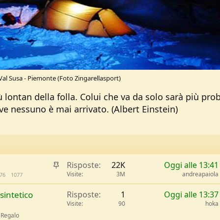
 Val Susa - Piemonte (Foto Zingarellasport)
 lontan della folla. Colui che va da solo sarà più pro
ve nessuno è mai arrivato. (Albert Einstein)
I
Risposte
22K
Oggi alle 13:41
n
Visite
3M
andreapaiola
76
1077
e
sintetico
Risposte
1
Oggi alle 13:37
v
Visite
90
hoka
i
 Regalo
d