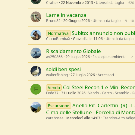
Crafter
22 Novembre 2013
Utensili da taglio
626
Lame in vacanza
Bruno82
20 Giugno 2026
Utensili da taglio
9
10
Subito: annuncio non pubb
Normativa
CiccioBombaX
Giovedì alle 11:06
Utensili da taglio
Riscaldamento Globale
av250866
29 Luglio 2026
Ecologia e ambiente
2
soldi ben spesi
walterfishing
27 Luglio 2026
Accessori
Col Steel Recon 1 e Mini Reco
Vendo
F
Fede77
31 Luglio 2026
Vendo - Cerco - Scambio - 
Anello Rif. Carlettini (R) - L
Escursione
Cima delle Stellune - Forcella di Monta
carabosse
Mercoledì alle 14:07
Trentino-Alto Adig