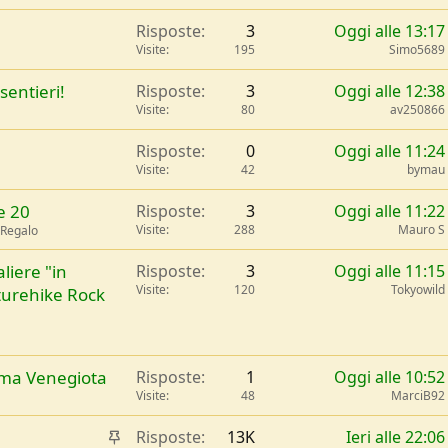
e
Risposte
3
Oggi alle 13:17
n
Visite
195
Simo5689
z
a
sentieri!
Risposte
3
Oggi alle 12:38
Visite
80
av250866
Risposte
0
Oggi alle 11:24
Visite
42
bymau
e 20
Risposte
3
Oggi alle 11:22
Visite
288
Mauro S
 Regalo
liere "in
Risposte
3
Oggi alle 11:15
Visite
120
Tokyowild
turehike Rock
Cima Venegiota
Risposte
1
Oggi alle 10:52
Visite
48
MarciB92
I
Risposte
13K
Ieri alle 22:06