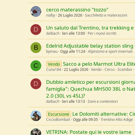
cerco materassino "tozzo"
nolby
26 Luglio 2026
Sacchiletto e materassini
Un saluto dal Trentino, tra trekking e 
D
dalbach
Ieri alle 13:00
Per i nuovi iscritti
Edelrid Adjustable belay station sling
B
bymau
Oggi alle 11:24
Alpinismo e sport invernali
Sacco a pelo Marmot Ultra Elit
Vendo
C
Cuna184
22 Luglio 2026
Vendo - Cerco - Scambio -
Dubbio amletico per escursioni giorna
D
famiglia": Quechua MH500 38L o Na
2.0 (30L vs 45L)?
dalbach
Ieri alle 13:13
Zaini e contenitori
Le Dolomiti alternative: 
Escursione
CiccioBombaX
Oggi alle 09:35
Trentino-Alto Adige
VETRINA: Postate qui le vostre lame