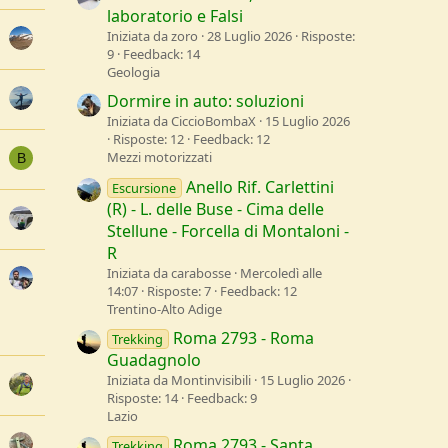
laboratorio e Falsi
Iniziata da zoro
28 Luglio 2026
Risposte:
9
Feedback: 14
Geologia
Dormire in auto: soluzioni
Iniziata da CiccioBombaX
15 Luglio 2026
Risposte: 12
Feedback: 12
Mezzi motorizzati
B
Anello Rif. Carlettini
Escursione
(R) - L. delle Buse - Cima delle
Stellune - Forcella di Montaloni -
R
Iniziata da carabosse
Mercoledì alle
14:07
Risposte: 7
Feedback: 12
Trentino-Alto Adige
Roma 2793 - Roma
Trekking
Guadagnolo
Iniziata da Montinvisibili
15 Luglio 2026
Risposte: 14
Feedback: 9
Lazio
Roma 2793 - Santa
Trekking